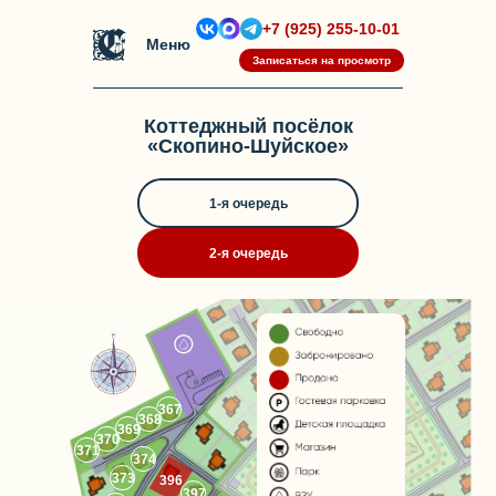
+7 (925) 255-10-01
Меню
Записаться на просмотр
Коттеджный посёлок
«Скопино-Шуйское»
1-я очередь
2-я очередь
367
368
369
370
371
374
373
396
397