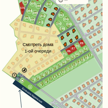
375
395
414
398
376
394
399
193
412
393
194
400
411
192
189
190
89
Смотреть дома
88
87
64
1-ой очереди
86
65
85
66
17
67
16
68
15
69
14
70
13
71
12
11
72
10
73
9
74
Р
8
75
76
7
6
5
Большое Каринское